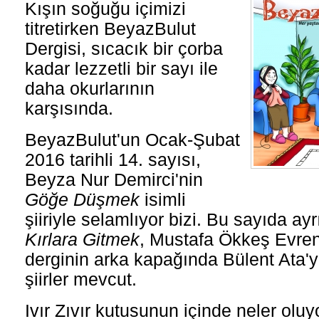
Kışın soğuğu içimizi
titretirken BeyazBulut
Dergisi, sıcacık bir çorba
kadar lezzetli bir sayı ile
daha okurlarının
karşısında.
BeyazBulut'un Ocak-Şubat
2016 tarihli 14. sayısı,
Beyza Nur Demirci'nin
Göğe Düşmek
isimli
şiiriyle selamlıyor bizi. Bu sayıda a
Kırlara Gitmek
, Mustafa Ökkeş Evre
derginin arka kapağında Bülent Ata'y
şiirler mevcut.
Ivır Zıvır kutusunun içinde neler olu