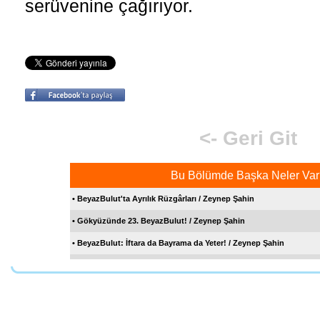
serüvenine çağırıyor.
<- Geri Git
Bu Bölümde Başka Neler Var
• BeyazBulut'ta Ayrılık Rüzgârları / Zeynep Şahin
• Gökyüzünde 23. BeyazBulut! / Zeynep Şahin
• BeyazBulut: İftara da Bayrama da Yeter! / Zeynep Şahin
• BeyazBulut'tan Bahar Kokulu Dergi! / Zeynep Şahin
• BeyazBulut'ta İyilik Mevsimi! / Zeynep Şahin
Sen de Katıl Bize
• BeyazBulut 19. Kez Okurunu Selamlıyor!