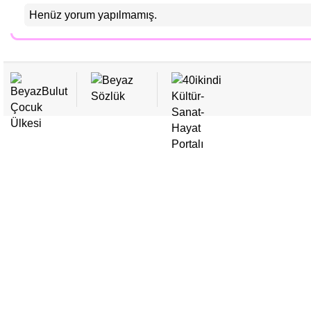
• BeyazBulut'tan Bayramlık Dergi! / Zeynep Şahin
Henüz yorum yapılmamış.
• Yaz Sıcaklarına BeyazBulut Serinliği! / Zeynep Şahin
• Yaza BeyazBulut'la Merhaba! / Zeynep Şahin
• BeyazBulut'un 15. Sayısı Yitik Çocukluğa Armağan / Zeynep Şah
• Kışın Tadı BeyazBulut'un 13. Sayısıyla Çıkar / Zeynep Şahin
• BeyazBulut 12. Sayısıyla Sonbaharı Selamlıyor / Zeynep Şahin
• BeyazBulut'un Ramazan Pidesi Kıvamındaki 11. Sayısı Çıktı!
• BeyazBulut'un 10. Sayısı Sizlerle!
• BeyazBulut'un 9. Sayısı Çıktı: Bahar Yolcusu Kalmasın!
• BeyazBulut, 8. Sayısıyla Dopdolu!
• Aşurenin Narlısı, Derginin Masallısı!
• BeyazBulut 1 Yaşını Doldurdu
• BeyazBulut'un 5. Sayısı Çıktı!
• BeyazBulut, 4. Sayısıyla Cahit Zarifoğlu'yu Anıyor