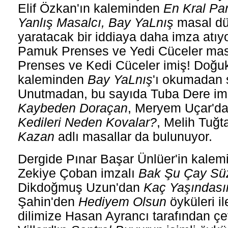
Elif Özkan'ın kaleminden
En Kral Pa
Yanlış Masalcı, Bay YaLnış
masal dü
yaratacak bir iddiaya daha imza atıy
Pamuk Prenses ve Yedi Cüceler masa
Prenses ve Kedi Cüceler imiş! Doğuka
kaleminden
Bay YaLnış
'ı okumadan 
Unutmadan, bu sayıda Tuba Dere im
Kaybeden Doraçan
, Meryem Uçar'd
Kedileri Neden Kovalar?
, Melih Tuğ
Kazan
adlı masallar da bulunuyor.
Dergide Pınar Başar Ünlüer'in kale
Zekiye Çoban imzalı
Bak Şu Çay Sü
Dikdoğmuş Uzun'dan
Kaç Yaşındası
Şahin'den
Hediyem Olsun
öyküleri il
dilimize Hasan Ayrancı tarafından çe