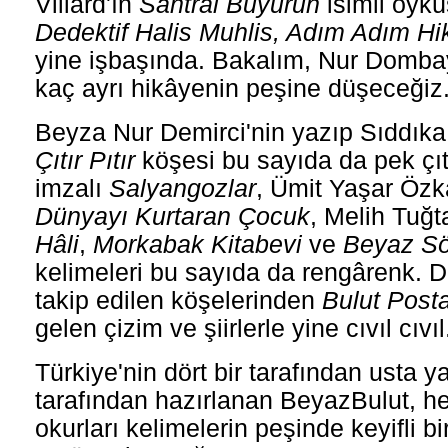
Villard'ın
Santral Buyurun
isimli öykü
Dedektif Halis Muhlis, Adım Adım Hi
yine işbaşında. Bakalım, Nur Domba
kaç ayrı hikâyenin peşine düşeceğiz
Beyza Nur Demirci'nin yazıp Sıddıka 
Çıtır Pıtır
köşesi bu sayıda da pek çıtı
imzalı
Salyangozlar
, Ümit Yaşar Özk
Dünyayı Kurtaran Çocuk
, Melih Tuğ
Hâli
,
Morkabak Kitabevi
ve
Beyaz Sö
kelimeleri bu sayıda da rengârenk. D
takip edilen köşelerinden
Bulut Post
gelen çizim ve şiirlerle yine cıvıl cıvıl
Türkiye'nin dört bir tarafından usta y
tarafından hazırlanan BeyazBulut, h
okurları kelimelerin peşinde keyifli b