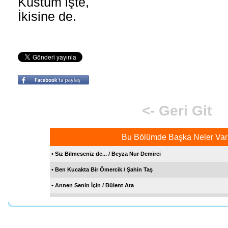
Küstüm işte,
İkisine de.
<- Geri Git
Bu Bölümde Başka Neler Var
• Siz Bilmeseniz de... / Beyza Nur Demirci
• Ben Kucakta Bir Ömercik / Şahin Taş
• Annen Senin İçin / Bülent Ata
• Minarenin Tepesinde Anka Kuşu Var / Çağrı Gürel
• Dertleşme / Mustafa Ökkeş Evren
Sen de Katıl Bize