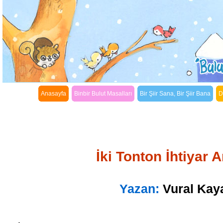
Anasayfa
Binbir Bulut Masalları
Bir Şiir Sana, Bir Şiir Bana
D
İki Tonton İhtiyar
Yazan:
Vural Kay