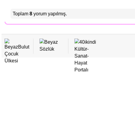
• Sabaha Selam / Fatma Çağdaş Börekci
• Çocuk Halkları Şiiri / Vural Kaya
Toplam
8
yorum yapılmış.
• Koca Bir Sıfır / Vural Kaya
• Fetih ve Gençlik
• Şans mı Denir? / Vural Kaya
• Necip Fazıl Kısakürek ve "Çocuk"
• Eğriye Eğri Doğruya Doğru / Mustafa Ökkeş Evren
• Yağmur Duası / Fersude İklim
• Cik Cik / Beyza Nur Demirci
• İncir Çekirdeği / Mustafa Ökkeş Evren
• Uykusuz Ağaç / Vural Kaya
• Seslendirme / Mustafa Ökkeş Evren
• Küçük Canavar / Beyza Nur Demirci
• Filistinli Çocuğa Dua / Mustafa Ökkeş Evren
• Yarın Bayram / Vural Kaya