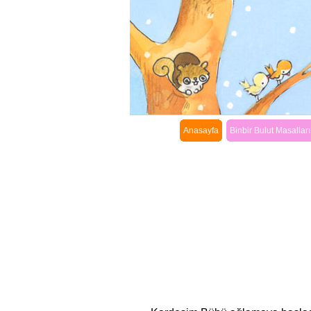
Anasayfa
Binbir Bulut Masalları