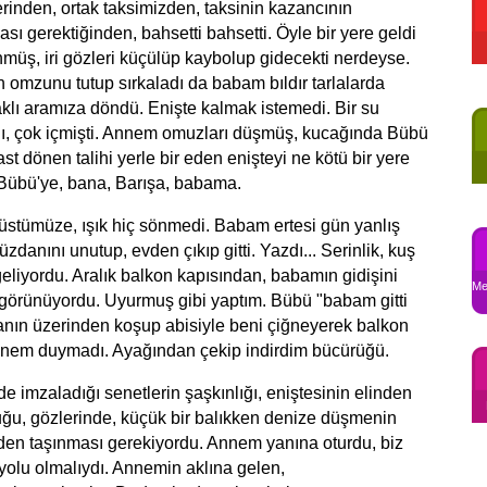
rinden, ortak taksimizden, taksinin kazancının
sı gerektiğinden, bahsetti bahsetti. Öyle bir yere geldi
müş, iri gözleri küçülüp kaybolup gidecekti nerdeyse.
 omzunu tutup sırkaladı da babam bıldır tarlalarda
klı aramıza döndü. Enişte kalmak istemedi. Bir su
dı, çok içmişti. Annem omuzları düşmüş, kucağında Bübü
st dönen talihi yerle bir eden enişteyi ne kötü bir yere
Bübü'ye, bana, Barışa, babama.
i üstümüze, ışık hiç sönmedi. Babam ertesi gün yanlış
zdanını unutup, evden çıkıp gitti. Yazdı... Serinlik, kuş
a geliyordu. Aralık balkon kapısından, babamın gidişini
Me
görünüyordu. Uyurmuş gibi yaptım. Bübü "babam gitti
ivanın üzerinden koşup abisiyle beni çiğneyerek balkon
nem duymadı. Ayağından çekip indirdim bücürüğü.
imzaladığı senetlerin şaşkınlığı, eniştesinin elinden
uğu, gözlerinde, küçük bir balıkken denize düşmenin
Evden taşınması gerekiyordu. Annem yanına oturdu, biz
r yolu olmalıydı. Annemin aklına gelen,