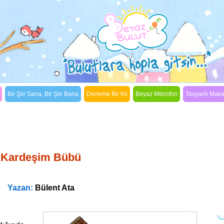
Bir Şiir Sana, Bir Şiir Bana
Deneme Bir Kii
Beyaz Mikrofon
Tavşanlı Mak
Binbir Bulut Masalları
Kardeşim Bübü
Yazan:
Bülent Ata