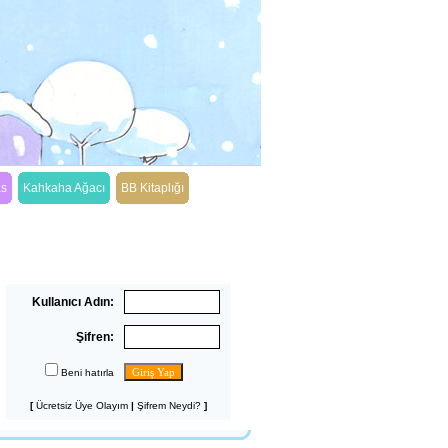
as
Kahkaha Ağacı
BB Kitaplığı
Üye Girişi
Kullanıcı Adın:
Şifren:
Beni hatırla
[
Ücretsiz Üye Olayım
|
Şifrem Neydi?
]