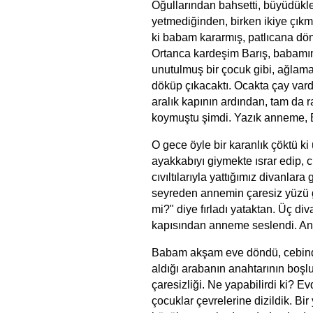
Oğullarından bahsetti, büyüdükle
yetmediğinden, birken ikiye çıkma
ki babam kararmış, patlıcana dön
Ortanca kardeşim Barış, babamın
unutulmuş bir çocuk gibi, ağlama
döküp çıkacaktı. Ocakta çay var
aralık kapının ardından, tam da ra
koymuştu şimdi. Yazık anneme, 
O gece öyle bir karanlık çöktü k
ayakkabıyı giymekte ısrar edip, cü
cıvıltılarıyla yattığımız divanlar
seyreden annemin çaresiz yüzü 
mi?" diye fırladı yataktan. Üç d
kapısından anneme seslendi. An
Babam akşam eve döndü, cebinde 
aldığı arabanın anahtarının boşl
çaresizliği. Ne yapabilirdi ki? 
çocuklar çevrelerine dizildik. Bi