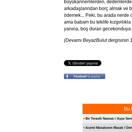
büyükannemlerden, dedemlerden 
arkadaşlarından borç almak ve bir
ödemek... Peki, bu arada nerde o
ama babam bu teklife kızgınlıkl
yanına, boş duran gecekonduya t
(Devamı BeyazBulut dergisinin 1
Bu 
• Bir Teravih Namazı / Ayşe Sev
• Acemi Masalcının Masalı / Ümi