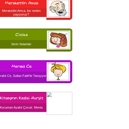
Merakettin Amca, biz neden
yaşıyoruz?
Serin Selamlar
raklı Ce, Sultan Fatih'le Tanışıyor
Kocaman Ayaklı Çocuk: Menta