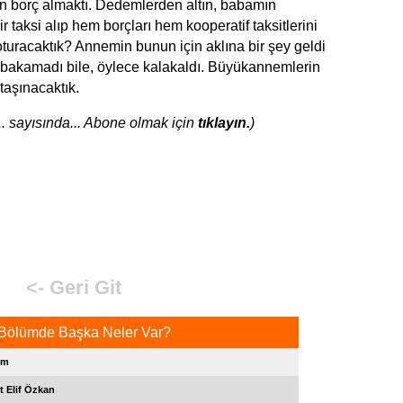
borç almaktı. Dedemlerden altın, babamın
 taksi alıp hem borçları hem kooperatif taksitlerini
turacaktık? Annemin bunun için aklına bir şey geldi
a bakamadı bile, öylece kalakaldı. Büyükannemlerin
aşınacaktık.
. sayısında... Abone olmak için
tıklayın.
)
<- Geri Git
Bölümde Başka Neler Var?
im
t Elif Özkan