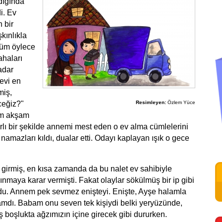
dığında
i. Ev
 bir
kınlıkla
üm öylece
ahaları
adar
evi en
miş,
ceğiz?"
Resimleyen:
Özlem Yüce
am akşam
lı bir şekilde annemi mest eden o ev alma cümlelerini
namazları kıldı, dualar etti. Odayı kaplayan ışık o gece
 girmiş, en kısa zamanda da bu nalet ev sahibiyle
nmaya karar vermişti. Fakat olaylar sökülmüş bir ip gibi
du. Annem pek sevmez enişteyi. Enişte, Ayşe halamla
adamdı. Babam onu seven tek kişiydi belki yeryüzünde,
ş boşlukta ağzımızın içine girecek gibi dururken.