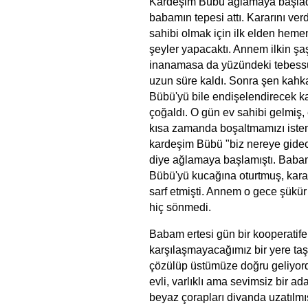
Kardeşim Bübü ağlamaya başla
babamın tepesi attı. Kararını verd
sahibi olmak için ilk elden hemen
şeyler yapacaktı. Annem ilkin şaş
inanamasa da yüzündeki tebess
uzun süre kaldı. Sonra şen kahk
Bübü'yü bile endişelendirecek k
çoğaldı. O gün ev sahibi gelmiş, 
kısa zamanda boşaltmamızı iste
kardeşim Bübü "biz nereye gide
diye ağlamaya başlamıştı. Bab
Bübü'yü kucağına oturtmuş, karar
sarf etmişti. Annem o gece şükür 
hiç sönmedi.
Babam ertesi gün bir kooperatife
karşılaşmayacağımız bir yere taşı
çözülüp üstümüze doğru geliyor
evli, varlıklı ama sevimsiz bir 
beyaz çorapları divanda uzatılmı